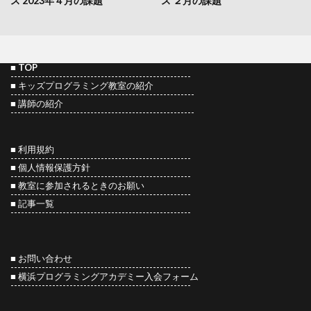
ス 2023年４月の課題
ス ２月の課題
■
TOP
----------------------------------------------------
■
キッズプログラミング教室の紹介
-----------------------------------------------------
■
講師の紹介
-----------------------------------------------------
■ 利用規約
----------------------------------------------------
■ 個人情報保護方針
----------------------------------------------------
■ 教室に参加されるときのお願い
----------------------------------------------------
■
記事一覧
----------------------------------------------------
■ お問い合わせ
----------------------------------------------------
■
横浜プログラミングアカデミー入会フォーム
----------------------------------------------------