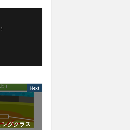
！
Next
ミングクラス