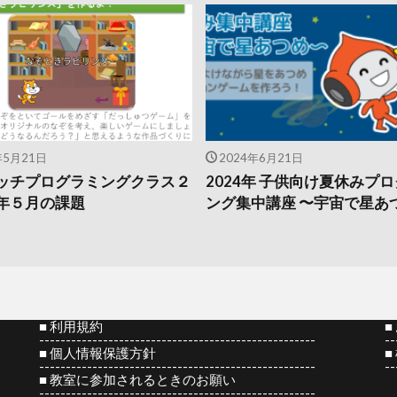
年5月21日
2024年6月21日
ッチプログラミングクラス２
2024年 子供向け夏休みプ
年５月の課題
ング集中講座 〜宇宙で星あ
■ 利用規約
■
----------------------------------------------------
--
■ 個人情報保護方針
■
----------------------------------------------------
--
■ 教室に参加されるときのお願い
----------------------------------------------------