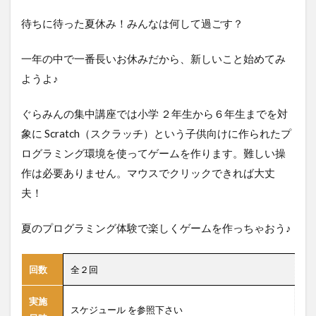
ョン
ゲー
待ちに待った夏休み！みんなは何して過ごす？
ムを
作ろ
一年の中で一番長いお休みだから、新しいこと始めてみ
う！
ようよ♪
2
2024
年夏
ぐらみんの集中講座では小学 ２年生から６年生までを対
休み
象に Scratch（スクラッチ）という子供向けに作られたプ
プロ
グラ
ログラミング環境を使ってゲームを作ります。難しい操
ミン
作は必要ありません。マウスでクリックできれば大丈
グ集
夫！
中講
座の
スケ
夏のプログラミング体験で楽しくゲームを作っちゃおう♪
ジュ
ール
回数
全２回
実施
スケジュール を参照下さい