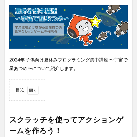
2024年 子供向け夏休みプログラミング集中講座 〜宇宙で
星あつめ〜について紹介します。
目次
1
スク
ラッ
チを
スクラッチを使ってアクションゲ
使っ
てア
ームを作ろう！
クシ