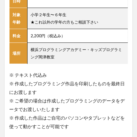
日時
対象
小学２年生〜６年生
年齢
★これ以外の学年の方もご相談下さい
料金
2,200円（税込み）
横浜プログラミングアカデミー・キッズプログラミ
場所
ング岡津教室
※ テキスト代込み
※ 作成したプログラミング作品を印刷したものを最終日
にお渡します
※ ご希望の場合は作成したプログラミングのデータをデ
ータでお渡しいたします
※ 作成した作品はご自宅のパソコンやタブレットなどを
使って動かすことが可能です