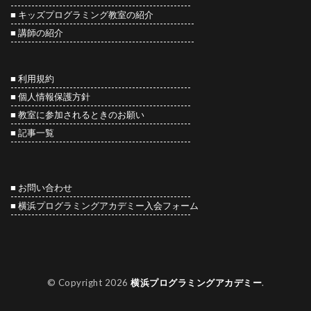
----------------------------------------------------
■
キッズプログラミング教室の紹介
-----------------------------------------------------
■
講師の紹介
-----------------------------------------------------
■ 利用規約
----------------------------------------------------
■ 個人情報保護方針
----------------------------------------------------
■ 教室に参加されるときのお願い
----------------------------------------------------
■
記事一覧
----------------------------------------------------
■ お問い合わせ
----------------------------------------------------
■
横浜プログラミングアカデミー入会フォーム
----------------------------------------------------
© Copyright 2026
横浜プログラミングアカデミー
.