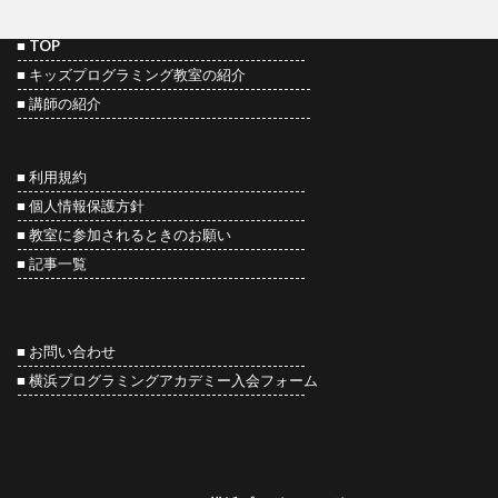
■
TOP
----------------------------------------------------
■
キッズプログラミング教室の紹介
-----------------------------------------------------
■
講師の紹介
-----------------------------------------------------
■ 利用規約
----------------------------------------------------
■ 個人情報保護方針
----------------------------------------------------
■ 教室に参加されるときのお願い
----------------------------------------------------
■
記事一覧
----------------------------------------------------
■ お問い合わせ
----------------------------------------------------
■
横浜プログラミングアカデミー入会フォーム
----------------------------------------------------